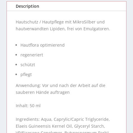
Repair
Description
plus
quantity
Hautschutz / Hautpflege mit MikroSilber und
hautverwandten Lipiden, frei von Emulgatoren.
Hautflora optimierend
regeneriert
schützt
pflegt
Anwendung: Vor und nach der Arbeit auf die
sauberen Hände auftragen
Inhalt: 50 ml
Ingredients: Aqua, Caprylic/Capric Triglyceride,
Elaeis Guineensis Kernel Oil, Glyceryl Starch,
VP/Eicosene Copolymer, Butyrospermum Parkii